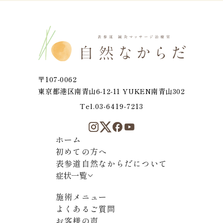
頭痛・膝の痛み・関節痛
肩こり・首コリ・五十肩
美容・肌質改善
腰痛・坐骨神経痛
ストレス・自律神経失調
不妊症・生理痛・PMS
〒107-0062
眼精疲労・目のかすみ
東京都港区南青山6-12-11 YUKEN南青山302
疲労・元気がない・だるい
Tel.03-6419-7213
ホーム
初めての方へ
表参道自然なからだについて
症状一覧
施術メニュー
よくあるご質問
お客様の声