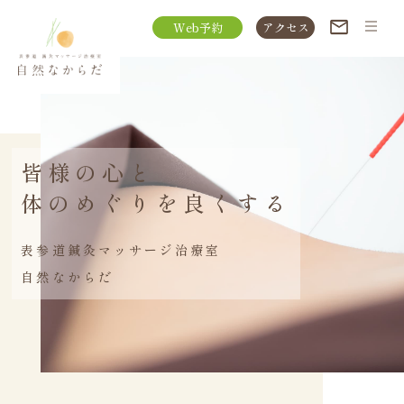
Web予約
アクセス
皆様の心と
体のめぐりを良くする
表参道鍼灸マッサージ治療室
自然なからだ