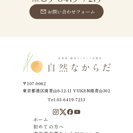
Tel.
お問い合わせフォーム
頭痛・膝の痛み・関節痛
肩こり・首コリ・五十肩
美容・肌質改善
腰痛・坐骨神経痛
ストレス・自律神経失調
不妊症・生理痛・PMS
〒107-0062
眼精疲労・目のかすみ
東京都港区南青山6-12-11 YUKEN南青山302
疲労・元気がない・だるい
Tel.03-6419-7213
ホーム
初めての方へ