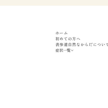
眼精疲労・目のかすみ
疲労・元気がない・だるい
ホーム
初めての方へ
表参道自然なからだについ
症状一覧