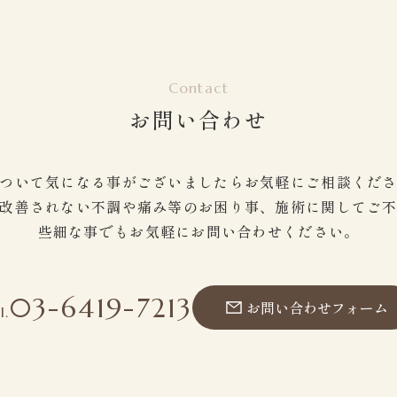
Contact
お問い合わせ
ついて気になる事がございましたらお気軽にご相談くだ
改善されない不調や痛み等のお困り事、施術に関してご
些細な事でもお気軽にお問い合わせください。
03-6419-7213
お問い合わせフォーム
頭痛・膝の痛み・関節痛
l.
肩こり・首コリ・五十肩
美容・肌質改善
腰痛・坐骨神経痛
ストレス・自律神経失調
不妊症・生理痛・PMS