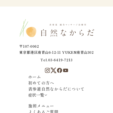
頭痛・膝の痛み・関節痛
肩こり・首コリ・五十肩
美容・肌質改善
腰痛・坐骨神経痛
ストレス・自律神経失調
不妊症・生理痛・PMS
〒107-0062
眼精疲労・目のかすみ
東京都港区南青山6-12-11 YUKEN南青山302
疲労・元気がない・だるい
Tel.03-6419-7213
ホーム
初めての方へ
表参道自然なからだについて
症状一覧
施術メニュー
よくあるご質問